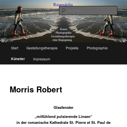
Zum
Kunst, Photographie, Gestaltungstherapie – Eine Begegnung
primären
Such
Inhalt
springen
Raumdelta
Hauptmenü
Start
Gestaltungstherapie
Projekte
Photographie
Künstler
Impressum
Morris Robert
Glasfenster
„mitfühlend pulsierende Linsen“
in der romanische Kathedrale
St. Pierre et St. Paul de