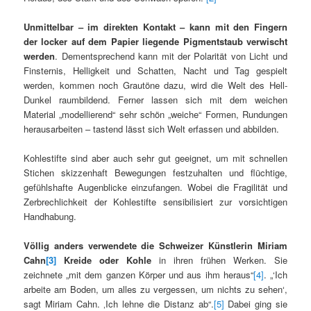
Unmittelbar – im direkten Kontakt – kann mit den Fingern
der locker auf dem Papier liegende Pigmentstaub verwischt
werden
. Dementsprechend kann mit der Polarität von Licht und
Finsternis, Helligkeit und Schatten, Nacht und Tag gespielt
werden, kommen noch Grautöne dazu, wird die Welt des Hell-
Dunkel raumbildend. Ferner lassen sich mit dem weichen
Material „modellierend“ sehr schön „weiche“ Formen, Rundungen
herausarbeiten – tastend lässt sich Welt erfassen und abbilden.
Kohlestifte sind aber auch sehr gut geeignet, um mit schnellen
Stichen skizzenhaft Bewegungen festzuhalten und flüchtige,
gefühlshafte Augenblicke einzufangen. Wobei die Fragilität und
Zerbrechlichkeit der Kohlestifte sensibilisiert zur vorsichtigen
Handhabung.
Völlig anders verwendete die Schweizer Künstlerin Miriam
Cahn
[3]
Kreide oder Kohle
in ihren frühen Werken. Sie
zeichnete „mit dem ganzen Körper und aus ihm heraus“
[4]
. „‘Ich
arbeite am Boden, um alles zu vergessen, um nichts zu sehen‘,
sagt Miriam Cahn. ‚Ich lehne die Distanz ab“.
[5]
Dabei ging sie