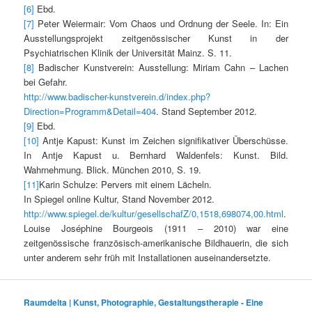
[6]
Ebd.
[7]
Peter Weiermair: Vom Chaos und Ordnung der Seele. In: Ein
Ausstellungsprojekt zeitgenössischer Kunst in der
Psychiatrischen Klinik der Universität Mainz. S. 11.
[8]
Badischer Kunstverein: Ausstellung: Miriam Cahn – Lachen
bei Gefahr.
http://www.badischer-kunstverein.d/index.php?
Direction=Programm&Detail=404
. Stand September 2012.
[9]
Ebd.
[10]
Antje Kapust: Kunst im Zeichen signifikativer Überschüsse.
In Antje Kapust u. Bernhard Waldenfels: Kunst. Bild.
Wahrnehmung. Blick. München 2010, S. 19.
[11]
Karin Schulze: Pervers mit einem Lächeln.
In Spiegel online Kultur, Stand November 2012.
http://www.spiegel.de/kultur/gesellschafZ/0,1518,698074,00.html
.
Louise Joséphine Bourgeois (1911 – 2010) war eine
zeitgenössische französisch-amerikanische Bildhauerin, die sich
unter anderem sehr früh mit Installationen auseinandersetzte.
Raumdelta | Kunst, Photographie, Gestaltungstherapie - Eine