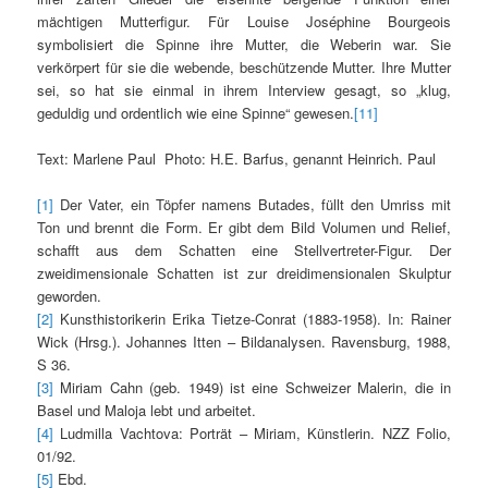
mächtigen Mutterfigur. Für Louise Joséphine Bourgeois
symbolisiert die Spinne ihre Mutter, die Weberin war. Sie
verkörpert für sie die webende, beschützende Mutter. Ihre Mutter
sei, so hat sie einmal in ihrem Interview gesagt, so „klug,
geduldig und ordentlich wie eine Spinne“ gewesen.
[11]
Text: Marlene Paul Photo: H.E. Barfus, genannt Heinrich. Paul
[1]
Der Vater, ein Töpfer namens Butades, füllt den Umriss mit
Ton und brennt die Form. Er gibt dem Bild Volumen und Relief,
schafft aus dem Schatten eine Stellvertreter-Figur. Der
zweidimensionale Schatten ist zur dreidimensionalen Skulptur
geworden.
[2]
Kunsthistorikerin Erika Tietze-Conrat (1883-1958). In: Rainer
Wick (Hrsg.). Johannes Itten – Bildanalysen. Ravensburg, 1988,
S 36.
[3]
Miriam Cahn (geb. 1949) ist eine Schweizer Malerin, die in
Basel und Maloja lebt und arbeitet.
[4]
Ludmilla Vachtova: Porträt – Miriam, Künstlerin. NZZ Folio,
01/92.
[5]
Ebd.