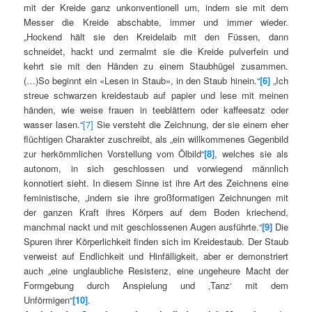
mit der Kreide ganz unkonventionell um, indem sie mit dem
Messer die Kreide abschabte, immer und immer wieder.
„Hockend hält sie den Kreidelaib mit den Füssen, dann
schneidet, hackt und zermalmt sie die Kreide pulverfein und
kehrt sie mit den Händen zu einem Staubhügel zusammen.
(…)So beginnt ein «Lesen in Staub», in den Staub hinein.“
[6]
„Ich
streue schwarzen kreidestaub auf papier und lese mit meinen
händen, wie weise frauen in teeblättern oder kaffeesatz oder
wasser lasen.“
[7]
Sie versteht die Zeichnung, der sie einem eher
flüchtigen Charakter zuschreibt, als „ein willkommenes Gegenbild
zur herkömmlichen Vorstellung vom Ölbild“
[8]
, welches sie als
autonom, in sich geschlossen und vorwiegend männlich
konnotiert sieht. In diesem Sinne ist ihre Art des Zeichnens eine
feministische, „indem sie ihre großformatigen Zeichnungen mit
der ganzen Kraft ihres Körpers auf dem Boden kriechend,
manchmal nackt und mit geschlossenen Augen ausführte.“
[9]
Die
Spuren ihrer Körperlichkeit finden sich im Kreidestaub. Der Staub
verweist auf Endlichkeit und Hinfälligkeit, aber er demonstriert
auch „eine unglaubliche Resistenz, eine ungeheure Macht der
Formgebung durch Anspielung und ‚Tanz‘ mit dem
Unförmigen“
[10]
.