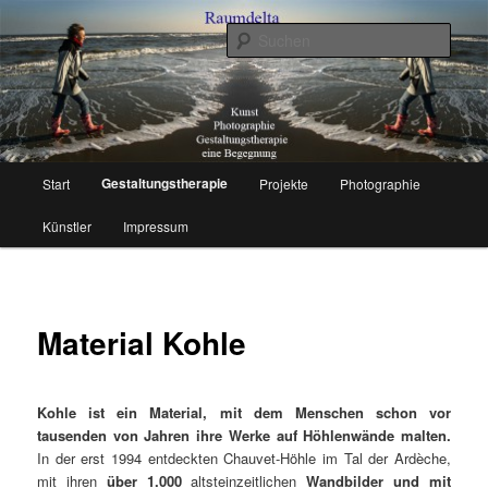
Zum
Kunst, Photographie, Gestaltungstherapie – Eine Begegnung
primären
Such
Inhalt
springen
Raumdelta
Hauptmenü
Gestaltungstherapie
Start
Projekte
Photographie
Künstler
Impressum
Material Kohle
Kohle
ist ein Material, mit dem Menschen schon vor
tausenden von Jahren ihre Werke auf Höhlenwände malten.
In der erst 1994 entdeckten Chauvet-Höhle im Tal der Ardèche,
mit ihren
über 1.000
altsteinzeitlichen
Wandbilder und mit