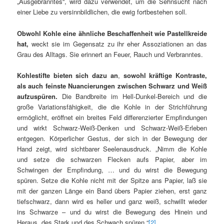
„Ausgebranntes“, wird dazu verwendet, um die Sehnsucht nach
einer Liebe zu versinnbildlichen, die ewig fortbestehen soll.
Obwohl Kohle eine ähnliche Beschaffenheit wie Pastellkreide
hat,
weckt sie im Gegensatz zu ihr eher Assoziationen an das
Grau des Alltags. Sie erinnert an Feuer, Rauch und Verbranntes.
Kohlestifte
bieten sich dazu an
,
sowohl kräftige Kontraste,
als auch feinste Nuancierungen zwischen Schwarz und Weiß
aufzuspüren.
Die Bandbreite im Hell-Dunkel-Bereich und die
große Variationsfähigkeit, die die Kohle in der Strichführung
ermöglicht, eröffnet ein breites Feld differenzierter Empfindungen
und wirkt Schwarz-Weiß-Denken und Schwarz-Weiß-Erleben
entgegen. Körperlicher Gestus, der sich in der Bewegung der
Hand zeigt, wird sichtbarer Seelenausdruck. „Nimm die Kohle
und setze die schwarzen Flecken aufs Papier, aber im
Schwingen der Empfindung, … und du wirst die Bewegung
spüren. Setze die Kohle nicht mit der Spitze ans Papier, laß sie
mit der ganzen Länge ein Band übers Papier ziehen, erst ganz
tiefschwarz, dann wird es heller und ganz weiß, schwillt wieder
ins Schwarze – und du wirst die Bewegung des Hinein und
Heraus, des Stark und des Schwach spüren.“
[2]